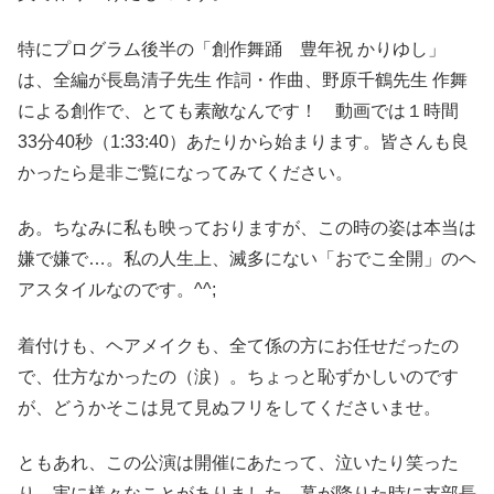
特にプログラム後半の「創作舞踊 豊年祝 かりゆし」
は、全編が長島清子先生 作詞・作曲、野原千鶴先生 作舞
による創作で、とても素敵なんです！ 動画では１時間
33分40秒（1:33:40）あたりから始まります。皆さんも良
かったら是非ご覧になってみてください。
あ。ちなみに私も映っておりますが、この時の姿は本当は
嫌で嫌で…。私の人生上、滅多にない「おでこ全開」のヘ
アスタイルなのです。^^;
着付けも、ヘアメイクも、全て係の方にお任せだったの
で、仕方なかったの（涙）。ちょっと恥ずかしいのです
が、どうかそこは見て見ぬフリをしてくださいませ。
ともあれ、この公演は開催にあたって、泣いたり笑った
り、実に様々なことがありました。幕が降りた時に支部長