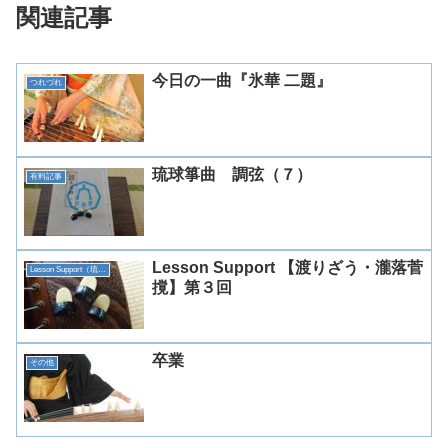
関連記事
今日の一曲『氷華 二題』
つれづれ
琉球箏曲 調弦（７）
有料記事
Lesson Support 【渡りざう・瀧落菅
Lesson Support（琉球）
撹】第３回
卒業
その他