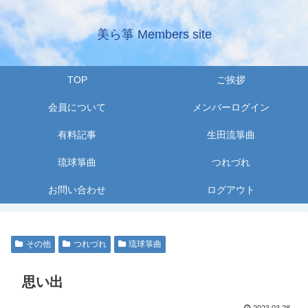
美ら箏 Members site
TOP
ご挨拶
会員について
メンバーログイン
有料記事
生田流箏曲
琉球箏曲
つれづれ
お問い合わせ
ログアウト
その他
つれづれ
琉球箏曲
思い出