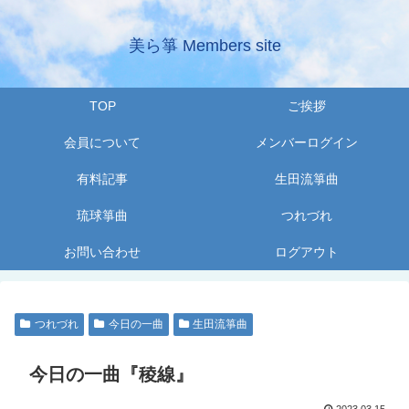
美ら箏 Members site
TOP
ご挨拶
会員について
メンバーログイン
有料記事
生田流箏曲
琉球箏曲
つれづれ
お問い合わせ
ログアウト
つれづれ
今日の一曲
生田流箏曲
今日の一曲『稜線』