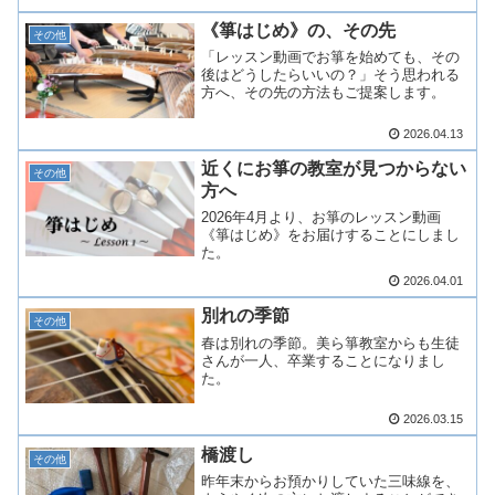
《箏はじめ》の、その先
その他
「レッスン動画でお箏を始めても、その
後はどうしたらいいの？」そう思われる
方へ、その先の方法もご提案します。
2026.04.13
近くにお箏の教室が見つからない
その他
方へ
2026年4月より、お箏のレッスン動画
《箏はじめ》をお届けすることにしまし
た。
2026.04.01
別れの季節
その他
春は別れの季節。美ら箏教室からも生徒
さんが一人、卒業することになりまし
た。
2026.03.15
橋渡し
その他
昨年末からお預かりしていた三味線を、