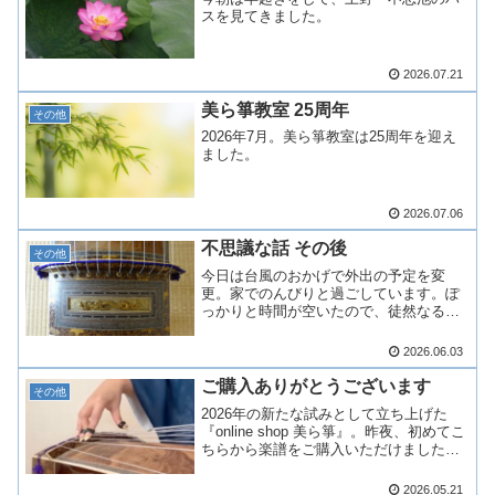
スを見てきました。
2026.07.21
美ら箏教室 25周年
その他
2026年7月。美ら箏教室は25周年を迎え
ました。
2026.07.06
不思議な話 その後
その他
今日は台風のおかげで外出の予定を変
更。家でのんびりと過ごしています。ぽ
っかりと時間が空いたので、徒然なるま
まに昨夏の「不思議な話」の続きを記し
てみようと思い立ちました。摩訶不思議
2026.06.03
な話が苦手な方は、どう...
ご購入ありがとうございます
その他
2026年の新たな試みとして立ち上げた
『online shop 美ら箏』。昨夜、初めてこ
ちらから楽譜をご購入いただけました。
お買い上げくださったHさん、ありがと
うございました。
2026.05.21