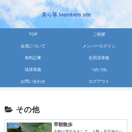
美ら箏 Members site
TOP
ご挨拶
会員について
メンバーログイン
有料記事
生田流箏曲
琉球箏曲
つれづれ
お問い合わせ
ログアウト
その他
早朝散歩
その他
今朝は早起きをして、上野・不忍池のハ