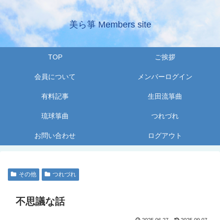
美ら箏 Members site
TOP
ご挨拶
会員について
メンバーログイン
有料記事
生田流箏曲
琉球箏曲
つれづれ
お問い合わせ
ログアウト
その他
つれづれ
不思議な話