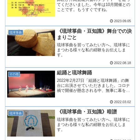
てくださいました。今年は10月開催との
ことです。もうすぐですね。
2023.09.05
《琉球箏曲・豆知識》舞台での決
琉球箏曲
まりごと
琉球箏曲を習ってみたい方へ。琉球箏に
まつわる様々な私の経験をお伝えしま
す。
2022.08.18
組踊と琉球舞踊
その他
2022年2月27日「組踊と琉球舞踊」の舞
台に出演させていただきました。コロナ
禍で開催が懸念される中、無事に幕を下
ろすことができて良かったです。足を運
んで下さった皆様、ありがとうございま
2022.03.02
した。そして関...
《琉球箏曲・豆知識》暗譜
琉球箏曲
琉球箏曲を習ってみたい方へ。琉球箏に
まつわる様々な私の経験をお伝えしま
す。