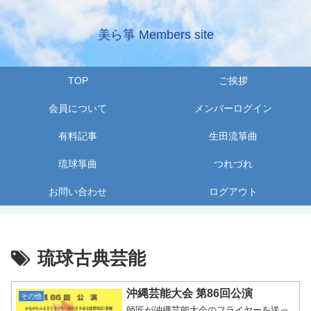
美ら箏 Members site
TOP
ご挨拶
会員について
メンバーログイン
有料記事
生田流箏曲
琉球箏曲
つれづれ
お問い合わせ
ログアウト
琉球古典芸能
沖縄芸能大会 第86回公演
その他
師匠が沖縄芸能大会のフライヤーを送っ