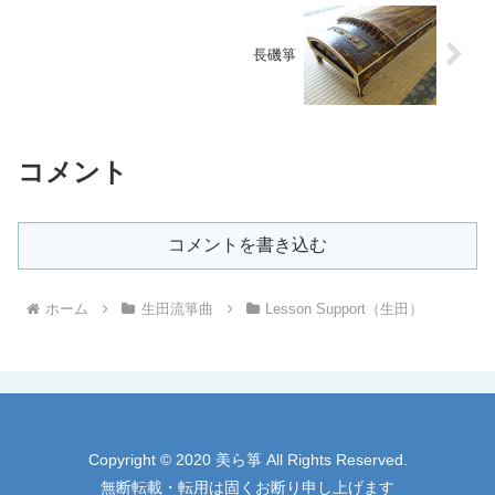
長磯箏
コメント
コメントを書き込む
ホーム
生田流箏曲
Lesson Support（生田）
Copyright © 2020 美ら箏 All Rights Reserved.
無断転載・転用は固くお断り申し上げます