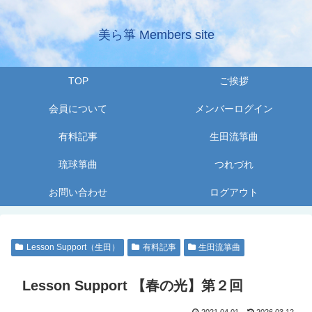
美ら箏 Members site
TOP
ご挨拶
会員について
メンバーログイン
有料記事
生田流箏曲
琉球箏曲
つれづれ
お問い合わせ
ログアウト
Lesson Support（生田）
有料記事
生田流箏曲
Lesson Support 【春の光】第２回