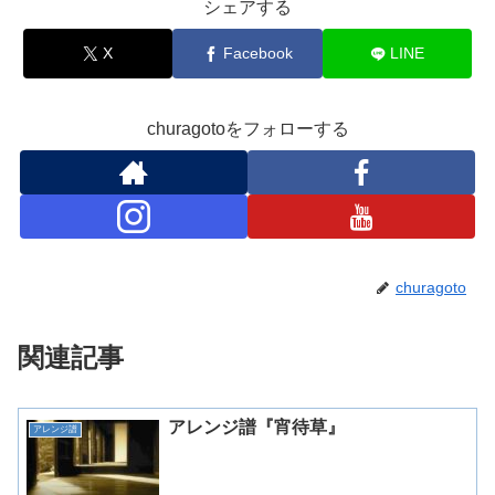
シェアする
X
Facebook
LINE
churagotoをフォローする
churagoto
関連記事
アレンジ譜『宵待草』
アレンジ譜