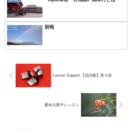
琉球箏曲
朗報
その他
Lesson Support 【花詩集】第４回
夏休み集中レッスン