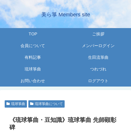
美ら箏 Members site
TOP
ご挨拶
会員について
メンバーログイン
有料記事
生田流箏曲
琉球箏曲
つれづれ
お問い合わせ
ログアウト
琉球箏曲
琉球箏曲について
《琉球箏曲・豆知識》琉球箏曲 先師顕彰
碑