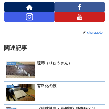
churagoto
関連記事
琉琴（りゅうきん）
琉球箏曲
有料化の波
その他
《琉球箏曲・豆知識》踊奉行とは