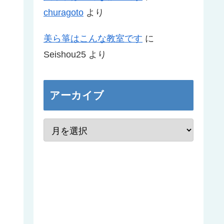
churagoto
より
美ら箏はこんな教室です
に
Seishou25
より
アーカイブ