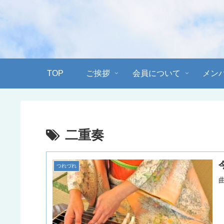
TOP
ご挨拶
会員について
メン
二重奏
つれづれ