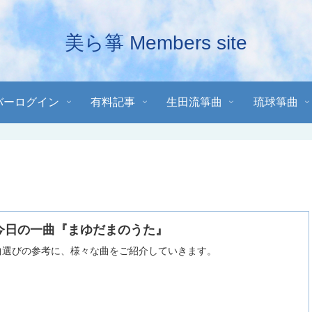
美ら箏 Members site
バーログイン
有料記事
生田流箏曲
琉球箏曲
今日の一曲『まゆだまのうた』
曲選びの参考に、様々な曲をご紹介していきます。