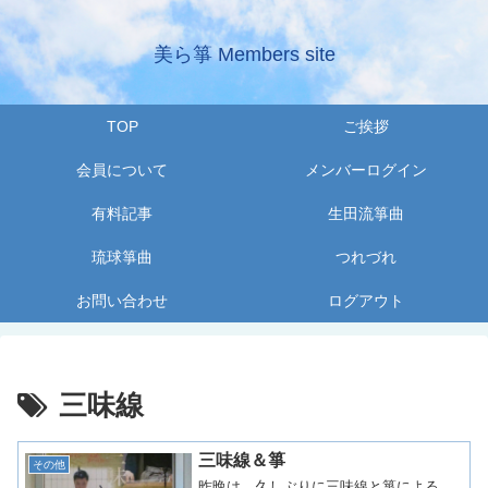
美ら箏 Members site
TOP
ご挨拶
会員について
メンバーログイン
有料記事
生田流箏曲
琉球箏曲
つれづれ
お問い合わせ
ログアウト
三味線
三味線＆箏
その他
昨晩は、久しぶりに三味線と箏による