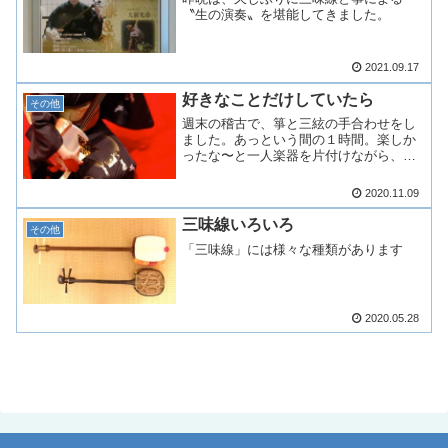
〝生の演奏〟を堪能してきました。
2021.09.17
好きなことだけしていたら
その他
週末の稽古で、箏と三絃の手合わせをし
ました。あっという間の１時間。楽しか
ったな〜と一人楽器を片付けながら、ふ
と思ったことがありました。
2020.11.09
三味線いろいろ
その他
「三味線」には様々な種類があります
2020.05.28