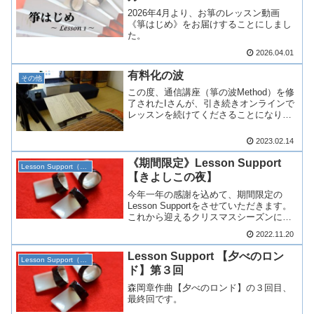
2026年4月より、お箏のレッスン動画
《箏はじめ》をお届けすることにしまし
た。
2026.04.01
有料化の波
その他
この度、通信講座（箏の波Method）を修
了されたIさんが、引き続きオンラインで
レッスンを続けてくださることになり、
久しぶりに準備をしてみたら。ほんの
１〜２年のうちに状況が色々と変わりビ
2023.02.14
ックリ！ネット...
《期間限定》Lesson Support
Lesson Support（生田）
【きよしこの夜】
今年一年の感謝を込めて、期間限定の
Lesson Supportをさせていただきます。
これから迎えるクリスマスシーズンに、
一緒に奏でてみませんか。
2022.11.20
Lesson Support 【夕べのロン
Lesson Support（生田）
ド】第３回
森岡章作曲【夕べのロンド】の３回目、
最終回です。