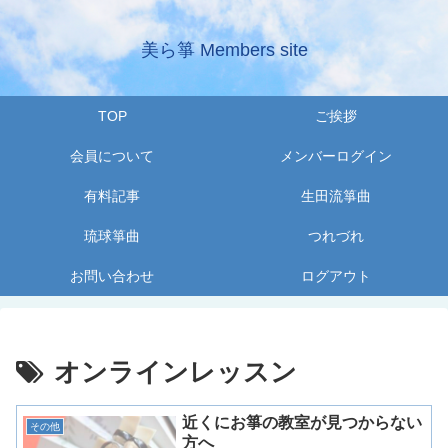
美ら箏 Members site
TOP
ご挨拶
会員について
メンバーログイン
有料記事
生田流箏曲
琉球箏曲
つれづれ
お問い合わせ
ログアウト
オンラインレッスン
近くにお箏の教室が見つからない
その他
方へ